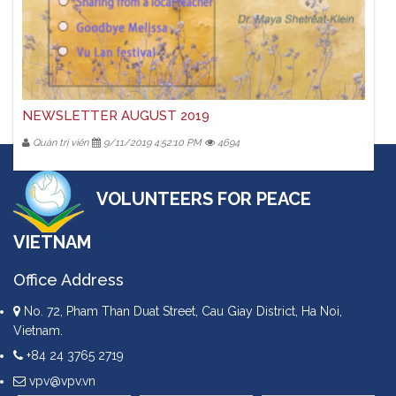
NEWSLETTER AUGUST 2019
Quản trị viên
9/11/2019 4:52:10 PM
4694
VOLUNTEERS FOR PEACE
VIETNAM
Office Address
No. 72, Pham Than Duat Street, Cau Giay District, Ha Noi,
Vietnam.
+84 24 3765 2719
vpv@vpv.vn