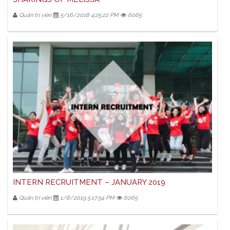
Quản trị viên
5/16/2018 4:25:22 PM
6065
INTERN RECRUITMENT – JANUARY 2019
Quản trị viên
1/8/2019 5:17:54 PM
6065