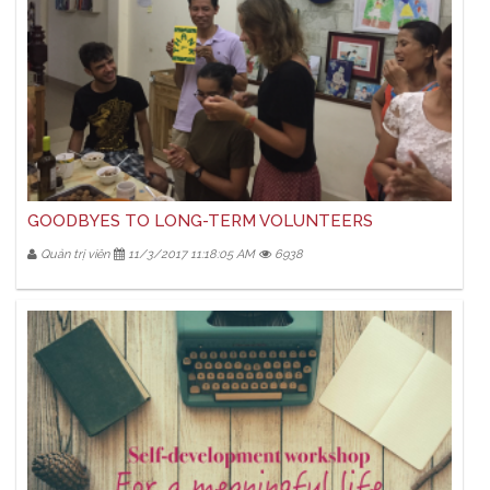
GOODBYES TO LONG-TERM VOLUNTEERS
Quản trị viên
11/3/2017 11:18:05 AM
6938