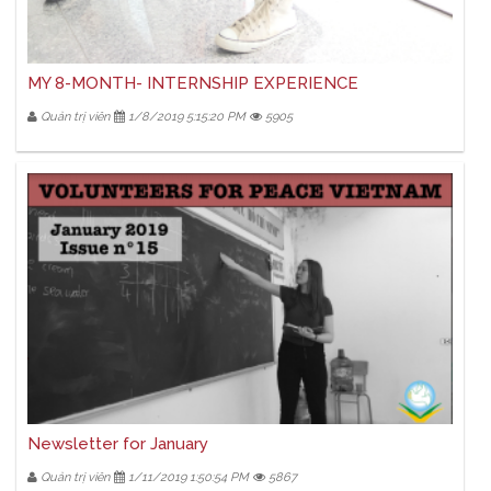
MY 8-MONTH- INTERNSHIP EXPERIENCE
Quản trị viên
1/8/2019 5:15:20 PM
5905
Newsletter for January
Quản trị viên
1/11/2019 1:50:54 PM
5867