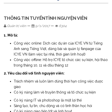
THÔNG TIN TUYỂNTÌNH NGUYỆN VIÊN
—
—
Quản trị viên
9/1/2017
6304
1. Mô tả:
Công việc online: Dịch các dự án của ICYE VN từ Tiếng
Anh sang Tiếng Việt, đăng bài và quản lý fanpage của
ICYE VN (làm việc tại nhà, thời gian linh hoạt)
Công việc offline: Hỗ trợ ICYE tổ chức các sự kiện, hội thảo
trong tháng 10, 11 và đầu tháng 12
2. Yêu cầu đối với tình nguyện viên:
Trách nhiệm và luôn làm đúng thời hạn công việc được
giao
Có kỹ năng làm về truyền thông và tổ chức sự kiện
Có kỹ năng IT và photoshop là một lợi thế
Sáng tạo, tự tin, chủ động và có tinh thần học hỏi
Có kỹ năng giao tiếp tốt và linh hoạt