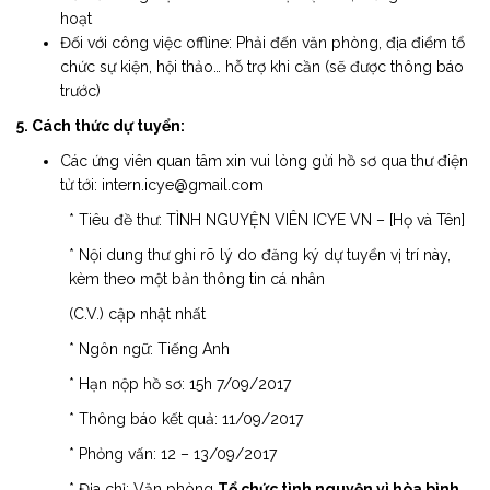
hoạt
Đối với công việc offline: Phải đến văn phòng, địa điểm tổ
chức sự kiện, hội thảo… hỗ trợ khi cần (sẽ được thông báo
trước)
5
. Cách thức dự tuyển:
Các ứng viên quan tâm xin vui lòng gửi hồ sơ qua thư điện
tử tới: intern.icye@gmail.com
* Tiêu đề thư: TÌNH NGUYỆN VIÊN ICYE VN – [Họ và Tên]
* Nội dung thư ghi rõ lý do đăng ký dự tuyển vị trí này,
kèm theo một bản thông tin cá nhân
(C.V.) cập nhật nhất
* Ngôn ngữ: Tiếng Anh
* Hạn nộp hồ sơ: 15h 7/09/2017
* Thông báo kết quả: 11/09/2017
* Phỏng vấn: 12 – 13/09/2017
* Địa chỉ: Văn phòng
Tổ chức tình nguyện vì hòa bình