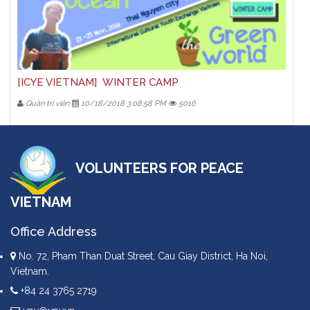
[ICYE VIETNAM] WINTER CAMP
Quản trị viên
10/18/2018 3:08:58 PM
5016
VOLUNTEERS FOR PEACE
VIETNAM
Office Address
No. 72, Pham Than Duat Street, Cau Giay District, Ha Noi,
Vietnam.
+84 24 3765 2719