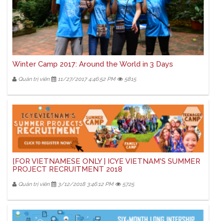
Winter Camp 2017: Around the World in 3 Days
Quản trị viên
11/27/2017 4:46:52 PM
5815
[FOR VIETNAMESE ONLY ] ICYE VIETNAM'S SUMMER
PROJECT RECRUITMENT 2018
Quản trị viên
3/12/2018 3:46:12 PM
5725