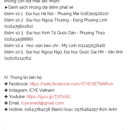
không cần đợi mail xác nhận)
►Danh sách những địa điểm phát vé:
Điểm số 1 : Đại học Hà Nội - Phương Mai (01674092620)
Điểm số 2 : Đại học Ngoại Thương - Đặng Phương Linh
(01647980260)
Điểm số 3 : Đại học Kinh Tế Quốc Dân - Phương Thảo
(01643458886)
Điểm số 4 : Học viện báo chí - Mỹ Linh (01245253646)
Điểm số 5 : Đại học Ngoại Ngữ, Đại học Quốc Gia HN - Vân Anh
(01626214761)
IV. Thông tin liên hệ:
✤ Facebook:
https://web.facebook.com/ICYEVIETNAM.vn
✤ Instagram: ICYE Vietnam
✤ Youtube:
https://goo.gl/D7OxSG
✤ Email:
icye.event@gmail.com
✤ Hotline: 01643784238 (Nam) hoặc 0976484297 (Kim Anh)