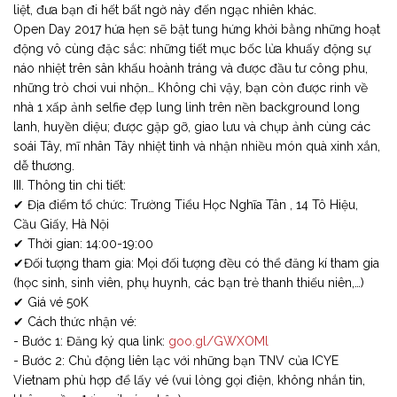
liệt, đưa bạn đi hết bất ngờ này đến ngạc nhiên khác.
Open Day 2017 hứa hẹn sẽ bật tung hứng khởi bằng những hoạt
động vô cùng đặc sắc: những tiết mục bốc lửa khuấy động sự
náo nhiệt trên sân khấu hoành tráng và được đầu tư công phu,
những trò chơi vui nhộn… Không chỉ vậy, bạn còn được rinh về
nhà 1 xấp ảnh selfie đẹp lung linh trên nền background long
lanh, huyền diệu; được gặp gỡ, giao lưu và chụp ảnh cùng các
soái Tây, mĩ nhân Tây nhiệt tình và nhận nhiều món quà xinh xắn,
dễ thương.
III. Thông tin chi tiết:
✔ Địa điểm tổ chức: Trường Tiểu Học Nghĩa Tân , 14 Tô Hiệu,
Cầu Giấy, Hà Nội
✔ Thời gian: 14:00-19:00
✔Đối tượng tham gia: Mọi đối tượng đều có thể đăng kí tham gia
(học sinh, sinh viên, phụ huynh, các bạn trẻ thanh thiếu niên,…)
✔ Giá vé 50K
✔ Cách thức nhận vé:
- Bước 1: Đăng ký qua link:
goo.gl/GWXOMl
- Bước 2: Chủ động liên lạc với những bạn TNV của ICYE
Vietnam phù hợp để lấy vé (vui lòng gọi điện, không nhắn tin,