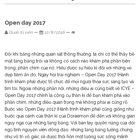
Open day 2017
—
—
Quản trị viên
12/8/2016
Đôi khi bằng những quan sát thông thường, ta chỉ có thể thấy bề
mặt tảng băng trôi và không có cách nào khám phá phần bên
trong, phần chìm của nó. Hiểu được sự hiếu kì đối với những vẻ
đẹp tiềm ẩn đó, Ngày hội trải nghiệm – Open Day 2017 (Hành
trình khám phá) được tổ chức để mọi người thỏa sức sáng tạo và
tìm tòi. Ngoài những phần nổi, những điều ai cũng biết về ICYE –
Open Day 2017 chính là công cụ thần kì để bạn khám phá vào
phần chìm, những điều quan trọng mà không phải ai cũng rõ.
Bước vào Open Day 2017 (Hành trình khám phá) cũng giống như
bước qua cánh cửa thần kì của Doraemon để đến với không gian
nguy nga của những tảng băng. Với bàn tay quyền năng của đội
ngũ tình nguyện viên đông đảo, những tảng băng tưởng chừng
như vô tri vô giác sẽ được thổi hồn một luồng sức sống mãnh