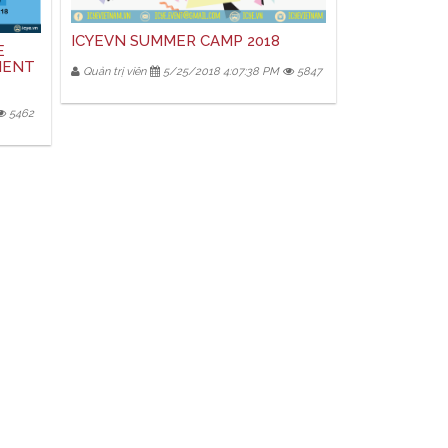
ICYEVN SUMMER CAMP 2018
E
MENT
Quản trị viên
5/25/2018 4:07:38 PM
5847
5462