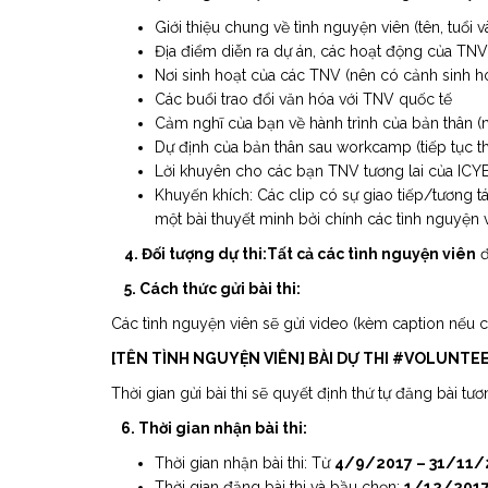
Giới thiệu chung về tình nguyện viên (tên, tuổi 
Địa điểm diễn ra dự án, các hoạt động của TNV t
Nơi sinh hoạt của các TNV (nên có cảnh sinh h
Các buổi trao đổi văn hóa với TNV quốc tế
Cảm nghĩ của bạn về hành trình của bản thân (m
Dự định của bản thân sau workcamp (tiếp tục th
Lời khuyên cho các bạn TNV tương lai của ICY
Khuyến khích: Các clip có sự giao tiếp/tương 
một bài thuyết minh bởi chính các tình nguyện 
4. Đối tượng dự thi:Tất cả các tình nguyện viên
đ
5. Cách thức gửi bài thi:
Các tình nguyện viên sẽ gửi video (kèm caption nếu 
[TÊN TÌNH NGUYỆN VIÊN] BÀI DỰ
Thời gian gửi bài thi sẽ quyết định thứ tự đăng bài tư
6. Thời gian nhận bài thi:
Thời gian nhận bài thi: Từ
4/9/2017 – 31/11/
Thời gian đăng bài thi và bầu chọn:
1/12/2017