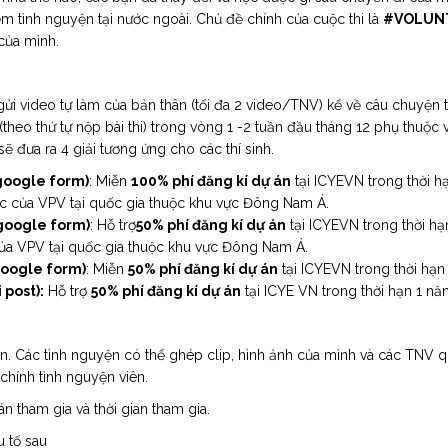
ệm tình nguyện tại nước ngoài. Chủ đề chính của cuộc thi là
#VOLUNTE
của mình.
ửi video tự làm của bản thân (tối đa 2 video/TNV) kể về câu chuyện t
(theo thứ tự nộp bài thi) trong vòng 1 -2 tuần đầu tháng 12 phụ thuộc
sẽ đưa ra 4 giải tương ứng cho các thí sinh.
 google form)
: Miễn
100% phí đăng kí dự án
tại ICYEVN trong thời h
ác của VPV tại quốc gia thuộc khu vực Đông Nam Á.
 google form)
: Hỗ trợ
50% phí đăng kí dự án
tại ICYEVN trong thời hạ
của VPV tại quốc gia thuộc khu vực Đông Nam Á.
 google form)
: Miễn
50% phí đăng kí dự án
tại ICYEVN trong thời hạn
 post):
Hỗ trợ
50% phí đăng kí dự án
tại ICYE VN trong thời hạn 1 nă
hân. Các tình nguyện có thể ghép clip, hình ảnh của mình và các TNV
 chính tình nguyện viên.
n tham gia và thời gian tham gia.
 tố sau