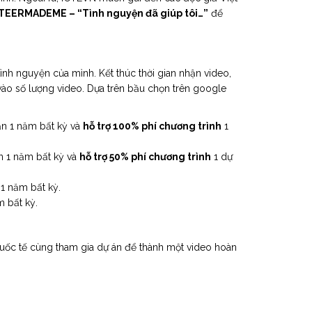
ERMADEME – “Tình nguyện đã giúp tôi…”
để
ình nguyện của mình. Kết thúc thời gian nhận video,
 vào số lượng video. Dựa trên bầu chọn trên google
ạn 1 năm bất kỳ và
hỗ trợ 100% phí chương trình
1
n 1 năm bất kỳ và
hỗ trợ 50% phí chương trình
1 dự
 1 năm bất kỳ.
m bất kỳ.
 quốc tế cùng tham gia dự án để thành một video hoàn