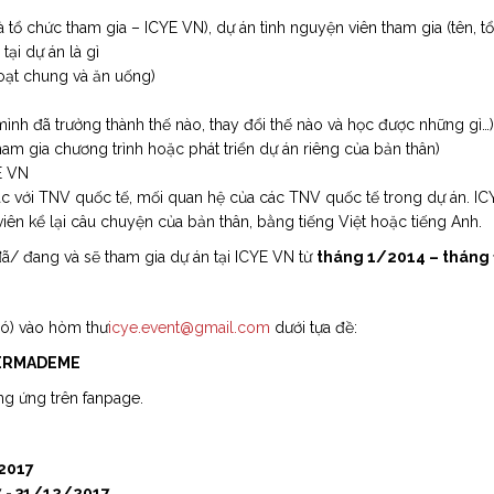
và tổ chức tham gia – ICYE VN), dự án tình nguyện viên tham gia (tên, 
ại dự án là gì
oạt chung và ăn uống)
ình đã trưởng thành thế nào, thay đổi thế nào và học được những gì…)
am gia chương trình hoặc phát triển dự án riêng của bản thân)
E VN
tác với TNV quốc tế, mối quan hệ của các TNV quốc tế trong dự án. I
viên kể lại câu chuyện của bản thân, bằng tiếng Việt hoặc tiếng Anh.
ã/ đang và sẽ tham gia dự án tại ICYE VN từ
tháng 1/2014 – tháng
có) vào hòm thư
icye.event@gmail.com
dưới tựa đề:
 THI #VOLUNTEERMADEME
ơng ứng trên fanpage.
2017
 - 31/12/2017