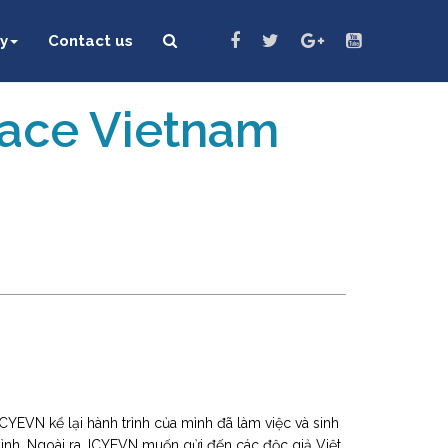
y
Contact us
eace Vietnam
YEVN kể lại hành trình của mình đã làm việc và sinh
mình. Ngoài ra, ICYEVN muốn gửi đến các độc giả Việt