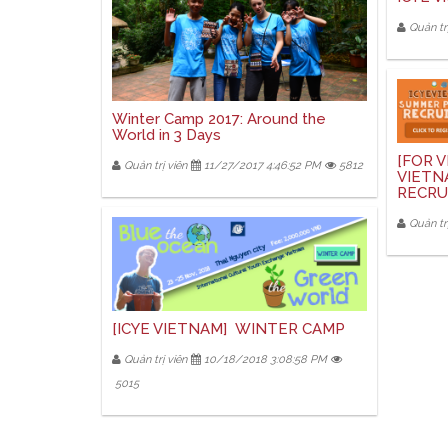
Quản trị
Winter Camp 2017: Around the
World in 3 Days
[FOR V
Quản trị viên
11/27/2017 4:46:52 PM
5812
VIETN
RECRU
Quản trị
[ICYE VIETNAM] WINTER CAMP
Quản trị viên
10/18/2018 3:08:58 PM
5015