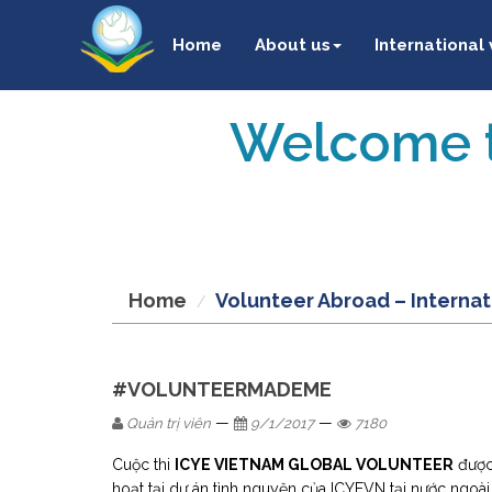
Home
About us
International
Welcome t
Home
Volunteer Abroad – Internat
#VOLUNTEERMADEME
—
—
Quản trị viên
9/1/2017
7180
Cuộc thi
ICYE VIETNAM GLOBAL VOLUNTEER
được 
hoạt tại dự án tình nguyện của ICYEVN tại nước ngoài