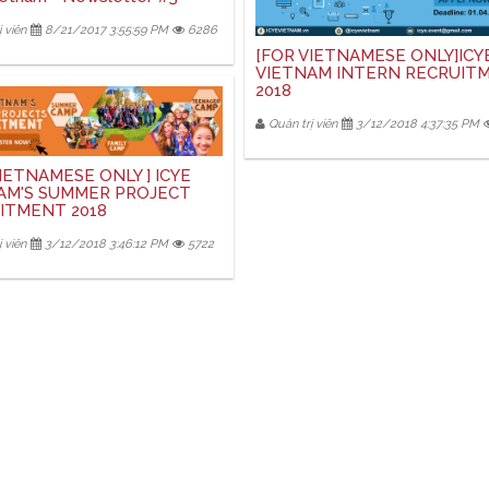
 viên
8/21/2017 3:55:59 PM
6286
[FOR VIETNAMESE ONLY]ICY
VIETNAM INTERN RECRUIT
2018
Quản trị viên
3/12/2018 4:37:35 PM
IETNAMESE ONLY ] ICYE
AM'S SUMMER PROJECT
ITMENT 2018
 viên
3/12/2018 3:46:12 PM
5722