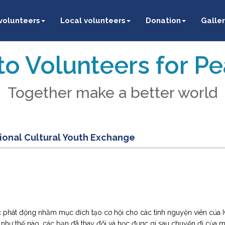
 volunteers
Local volunteers
Donation
Galler
o Volunteers for P
Together make a better world
ional Cultural Youth Exchange
phát động nhằm mục đích tạo cơ hội cho các tình nguyện viên của IC
 như thế nào, các bạn đã thay đổi và học được gì sau chuyến đi của 