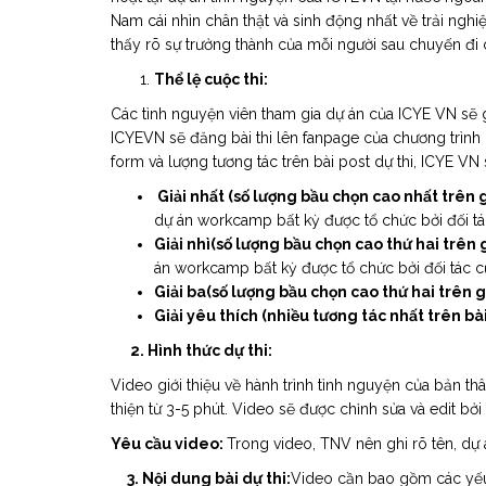
Nam cái nhìn chân thật và sinh động nhất về trải nghi
thấy rõ sự trưởng thành của mỗi người sau chuyến đi 
Thể lệ cuộc thi:
Các tình nguyện viên tham gia dự án của ICYE VN sẽ g
ICYEVN sẽ đăng bài thi lên fanpage của chương trình 
form và lượng tương tác trên bài post dự thi, ICYE VN 
Giải nhất (số lượng bầu chọn cao nhất trên
dự án workcamp bất kỳ được tổ chức bởi đối t
Giải nhì(số lượng bầu chọn cao thứ hai trên
án workcamp bất kỳ được tổ chức bởi đối tác 
Giải ba(số lượng bầu chọn cao thứ hai trên
Giải yêu thích (nhiều tương tác nhất trên bài
2. Hình thức dự thi:
Video giới thiệu về hành trình tình nguyện của bản t
thiện từ 3-5 phút. Video sẽ được chỉnh sửa và edit bởi
Yêu cầu video:
Trong video, TNV nên ghi rõ tên, dự á
3. Nội dung bài dự thi:
Video cần bao gồm các yếu